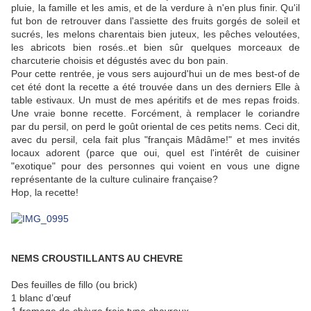
pluie, la famille et les amis, et de la verdure à n'en plus finir. Qu'il
fut bon de retrouver dans l'assiette des fruits gorgés de soleil et
sucrés, les melons charentais bien juteux, les pêches veloutées,
les abricots bien rosés..et bien sûr quelques morceaux de
charcuterie choisis et dégustés avec du bon pain.
Pour cette rentrée, je vous sers aujourd'hui un de mes best-of de
cet été dont la recette a été trouvée dans un des derniers Elle à
table estivaux. Un must de mes apéritifs et de mes repas froids.
Une vraie bonne recette. Forcément, à remplacer le coriandre
par du persil, on perd le goût oriental de ces petits nems. Ceci dit,
avec du persil, cela fait plus "français Mâdâme!" et mes invités
locaux adorent (parce que oui, quel est l'intérêt de cuisiner
"exotique" pour des personnes qui voient en vous une digne
représentante de la culture culinaire française?
Hop, la recette!
NEMS CROUSTILLANTS AU CHEVRE
Des feuilles de fillo (ou brick)
1 blanc d’œuf