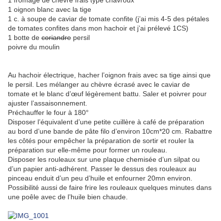
1 fromage de chèvre frais type chavroux
1 oignon blanc avec la tige
1 c. à soupe de caviar de tomate confite (j’ai mis 4-5 des pétales
de tomates confites dans mon hachoir et j’ai prélevé 1CS)
1 botte de
coriandre
persil
poivre du moulin
Au hachoir électrique, hacher l’oignon frais avec sa tige ainsi que
le persil. Les mélanger au chèvre écrasé avec le caviar de
tomate et le blanc d’œuf légèrement battu. Saler et poivrer pour
ajuster l’assaisonnement.
Préchauffer le four à 180°
Disposer l’équivalent d’une petite cuillère à café de préparation
au bord d’une bande de pâte filo d’environ 10cm*20 cm. Rabattre
les côtés pour empêcher la préparation de sortir et rouler la
préparation sur elle-même pour former un rouleau.
Disposer les rouleaux sur une plaque chemisée d’un silpat ou
d’un papier anti-adhérent. Passer le dessus des rouleaux au
pinceau enduit d’un peu d’huile et enfourner 20mn environ.
Possibilité aussi de faire frire les rouleaux quelques minutes dans
une poêle avec de l’huile bien chaude.