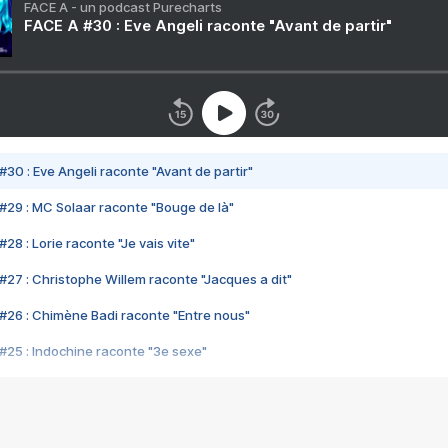
FACE A - un podcast Purecharts
FACE A #30 : Eve Angeli raconte "Avant de partir"
#30 : Eve Angeli raconte "Avant de partir"
#29 : MC Solaar raconte "Bouge de là"
28 : Lorie raconte "Je vais vite"
#27 : Christophe Willem raconte "Jacques a dit"
#26 : Chimène Badi raconte "Entre nous"
#25 : Indochine raconte "3e sexe"
#24 : Zaho raconte "C'est chelou"
#23 : Patrick Bruel raconte "Au café des délices"