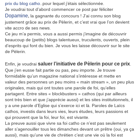
prix du blog catho
..pour lequel j’étais sélectionnée.
Je voudrai tout d’abord commencer ce post par féliciter
Dopamine
,
la gagnante du concours ! J’ai connu son blog
justement grâce au prix de Pèlerin, et c’est vrai que l’on devient
vite accro de ses news.
Ce jeu m’a permis, vous a aussi permis j’imagine de découvrir
beaucoup de (petits) blogs talentueux, truculents, ouverts, plein
d’esprits qui font du bien. Je vous les laisse découvrir sur le site
de Pèlerin.
saluer l’initiative de Pèlerin pour ce prix
Enfin, je voudrai
.
Que j’en eusse fait partie ou pas, peu importe. Je trouve
formidable qu’un magazine national s’intéresse et mette en
valeur des personnes un peu moins « main stream », un peu plus
originales, mais qui ont toutes une parole de foi, qu’elles
partagent. Entre sites « blockbusters » cathos (qui par ailleurs
sont très bien et que j’apprécie aussi) et les sites institutionnels, il
y a une parole d’Eglise qui s’exerce ici et là. Paroles de Laïcs
cathos, investis dans leurs vies, leurs études, leurs passions et
qui prouvent que la foi, leur foi, est vivante.
La preuve aussi que vivre sa foi catho ce n’est pas seulement
aller s’agenouiller tous les dimanches devant un prêtre (oui, ya ça
aussi), mais qu’une vie de chrétien c’est une vie où la foi est