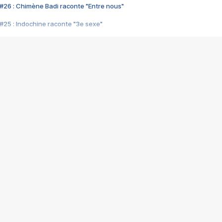
#26 : Chimène Badi raconte "Entre nous"
#25 : Indochine raconte "3e sexe"
#24 : Zaho raconte "C'est chelou"
#23 : Patrick Bruel raconte "Au café des délices"
#22 : Kyo raconte "Le chemin"
#21 : Nolwenn Leroy raconte "Cassé"
#20 : Patrick Hernandez raconte "Born to be alive"
#19 : Lorie raconte "Près de moi"
#18 : Michael Jones raconte "A nos actes manqués" (avec Jean-Jacque
#17 : Khaled raconte "Aïcha"
#16 : Corneille raconte "Parce qu'on vient de loin"
#15 : Indochine raconte "L'aventurier"
14 : Lorie raconte "Sur un air latino"