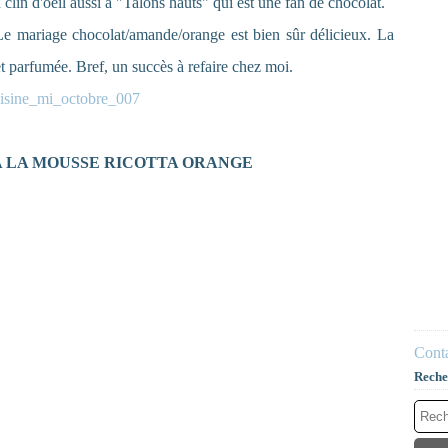
 clin d'oeil aussi à "Talons hauts" qui est une fan de chocolat.
. Le mariage chocolat/amande/orange est bien sûr délicieux. La
et parfumée. Bref, un succès à refaire chez moi.
 LA MOUSSE RICOTTA ORANGE
Conta
Reche