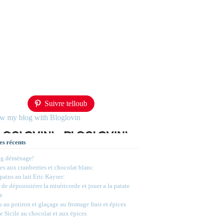
Suivre telloub
ow my blog with Bloglovin
es récents
og déménage!
s aux cranberries et chocolat blanc
 pains au lait Eric Kayser:
 de dépoussiérer la miséricorde et jouer a la patate
e
 au potiron et glaçage au fromage frais et épices
e Sicile au chocolat et aux épices