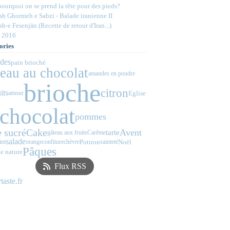
ourquoi on se prend la tête pour des pieds?
h Ghormeh e Sabzi - Balade iranienne II
h-e Fesenjān (Recette de retour d'Iran...)
 2016
ories
des
pain brioché
teau au chocolat
amandes en poudre
brioche
citron
its
Eglise
amour
chocolat
pommes
 sucré
Cake
Avent
tarte
gâteau aux fruits
Carême
salade
Potiron
Noël
int
orange
confiture
chèvre
sainteté
Pâques
e nature
Flux RSS