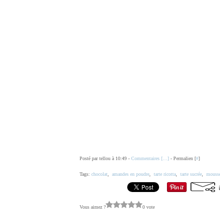
Posté par tellou à 10:49 -
Commentaires [
…
]
- Permalien [
#
]
Tags:
chocolat
,
amandes en poudre
,
tarte ricotta
,
tarte sucrée
,
mousse
Vous aimez ?
0 vote