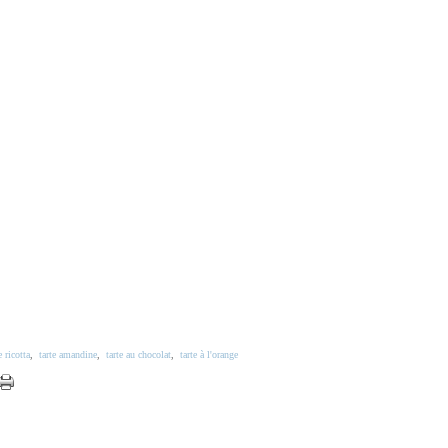
 ricotta
,
tarte amandine
,
tarte au chocolat
,
tarte à l'orange