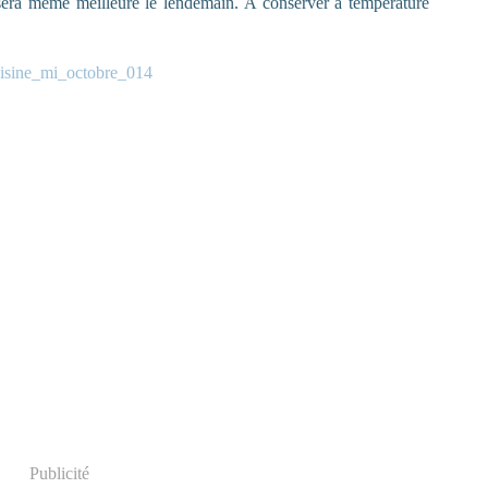
e sera même meilleure le lendemain. A conserver à température
Publicité