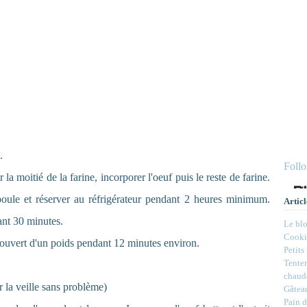
.
Foll
 la moitié de la farine, incorporer l'oeuf puis le reste de farine.
boule et réserver au réfrigérateur pendant 2 heures minimum.
Articl
dant 30 minutes.
Le bl
Cookie
couvert d'un poids pendant 12 minutes environ.
Petits
Tenter
chaud
 la veille sans problème)
Gâteau
Pain d