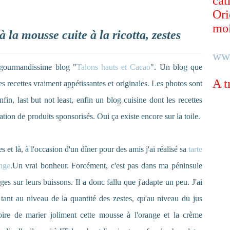
cat
Ori
moi
la mousse cuite à la ricotta, zestes
ww
t gourmandissime blog "
Talons hauts et Cacao
". Un blog que
A t
s recettes vraiment appétissantes et originales. Les photos sont
fin, last but not least, enfin un blog cuisine dont les recettes
ation de produits sponsorisés. Oui ça existe encore sur la toile.
s et là, à l'occasion d'un dîner pour des amis j'ai réalisé sa
tarte
ange
.Un vrai bonheur. Forcément, c'est pas dans ma péninsule
es sur leurs buissons. Il a donc fallu que j'adapte un peu. J'ai
 tant au niveau de la quantité des zestes, qu'au niveau du jus
toire de marier joliment cette mousse à l'orange et la crème