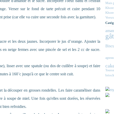
oudre d'amande et le sucre. Incorporer l'oeuf battu et l'extrait
Mais p
Khores
nge. Verser sur le fond de tarte précuit et cuire pendant 10
Khores
 prise (car elle va cuire une seconde fois avec la garniture).
Voeux
Catég
aman
gâ
sucre et les deux jaunes. Incorporer le jus d’orange. Ajouter la
Biscu
s en neige fermes avec une pincée de sel et les 2 cc de sucre.
agneau
cake
), lisser avec une spatule (ou dos de cuillère à soupe) et faire
Toussa
utes à 160¨c jusqu'à ce que le centre soit cuit.
brioch
 et la découper en grosses rondelles. Les faire caraméliser dans
re à soupe de miel. Une fois qu'elles sont dorées, les réservées
nt bien refroidies.