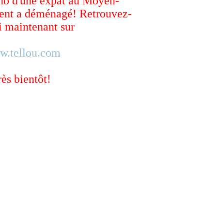
ho d'une expat au Moyen-
ent a déménagé! Retrouvez-
 maintenant sur
w.tellou.com
rès bientôt!