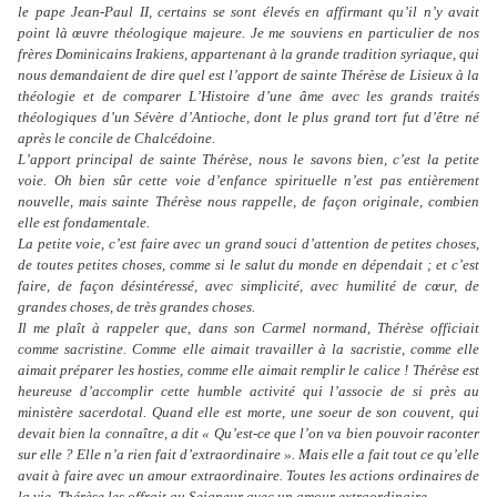
le pape Jean-Paul II, certains se sont élevés en affirmant qu’il n’y avait
point là œuvre théologique majeure. Je me souviens en particulier de nos
frères Dominicains Irakiens, appartenant à la grande tradition syriaque, qui
nous demandaient de dire quel est l’apport de sainte Thérèse de Lisieux à la
théologie et de comparer L’Histoire d’une âme avec les grands traités
théologiques d’un Sévère d’Antioche, dont le plus grand tort fut d’être né
après le concile de Chalcédoine.
L’apport principal de sainte Thérèse, nous le savons bien, c’est la petite
voie. Oh bien sûr cette voie d’enfance spirituelle n’est pas entièrement
nouvelle, mais sainte Thérèse nous rappelle, de façon originale, combien
elle est fondamentale.
La petite voie, c’est faire avec un grand souci d’attention de petites choses,
de toutes petites choses, comme si le salut du monde en dépendait ; et c’est
faire, de façon désintéressé, avec simplicité, avec humilité de cœur, de
grandes choses, de très grandes choses.
Il me plaît à rappeler que, dans son Carmel normand, Thérèse officiait
comme sacristine. Comme elle aimait travailler à la sacristie, comme elle
aimait préparer les hosties, comme elle aimait remplir le calice ! Thérèse est
heureuse d’accomplir cette humble activité qui l’associe de si près au
ministère sacerdotal. Quand elle est morte, une soeur de son couvent, qui
devait bien la connaître, a dit « Qu’est-ce que l’on va bien pouvoir raconter
sur elle ? Elle n’a rien fait d’extraordinaire ». Mais elle a fait tout ce qu’elle
avait à faire avec un amour extraordinaire. Toutes les actions ordinaires de
la vie, Thérèse les offrait au Seigneur avec un amour extraordinaire.