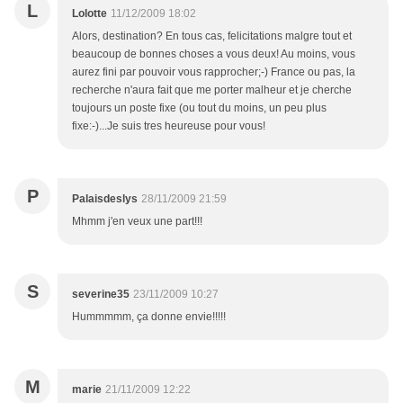
L
Lolotte
11/12/2009 18:02
Alors, destination? En tous cas, felicitations malgre tout et
beaucoup de bonnes choses a vous deux! Au moins, vous
aurez fini par pouvoir vous rapprocher;-) France ou pas, la
recherche n'aura fait que me porter malheur et je cherche
toujours un poste fixe (ou tout du moins, un peu plus
fixe:-)...Je suis tres heureuse pour vous!
P
Palaisdeslys
28/11/2009 21:59
Mhmm j'en veux une part!!!
S
severine35
23/11/2009 10:27
Hummmmm, ça donne envie!!!!!
M
marie
21/11/2009 12:22