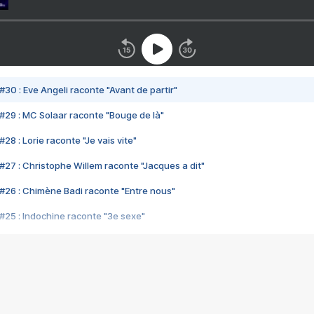
#30 : Eve Angeli raconte "Avant de partir"
#29 : MC Solaar raconte "Bouge de là"
28 : Lorie raconte "Je vais vite"
#27 : Christophe Willem raconte "Jacques a dit"
#26 : Chimène Badi raconte "Entre nous"
#25 : Indochine raconte "3e sexe"
#24 : Zaho raconte "C'est chelou"
#23 : Patrick Bruel raconte "Au café des délices"
#22 : Kyo raconte "Le chemin"