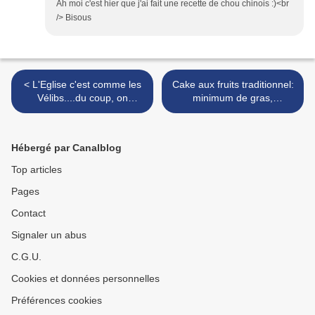
Ah moi c'est hier que j'ai fait une recette de chou chinois :)<br
/> Bisous
< L'Eglise c'est comme les
Cake aux fruits traditionnel:
Vélibs....du coup, on
minimum de gras,
marche!!
maximum de goût et de
moelleux! >
Hébergé par Canalblog
Top articles
Pages
Contact
Signaler un abus
C.G.U.
Cookies et données personnelles
Préférences cookies