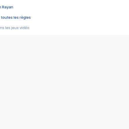
im Rayan
 toutes les règles
s les jeux vidéo
us choquant de Rockstar ? - Le scandale BULLY
e plus moche de Steam
du RÊVE tourne au CAUCHEMAR
pendant 8 heures
it… à tort
umiliés par un jeu vidéo
ire - Final Fantasy 8
ti un empire - Age of Empires
story DOFUS