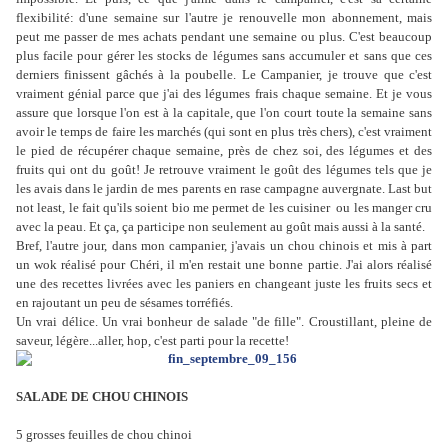
flexibilité: d'une semaine sur l'autre je renouvelle mon abonnement, mais
peut me passer de mes achats pendant une semaine ou plus. C'est beaucoup
plus facile pour gérer les stocks de légumes sans accumuler et sans que ces
derniers finissent gâchés à la poubelle. Le Campanier, je trouve que c'est
vraiment génial parce que j'ai des légumes frais chaque semaine. Et je vous
assure que lorsque l'on est à la capitale, que l'on court toute la semaine sans
avoir le temps de faire les marchés (qui sont en plus très chers), c'est vraiment
le pied de récupérer chaque semaine, près de chez soi, des légumes et des
fruits qui ont du goût! Je retrouve vraiment le goût des légumes tels que je
les avais dans le jardin de mes parents en rase campagne auvergnate. Last but
not least, le fait qu'ils soient bio me permet de les cuisiner ou les manger cru
avec la peau. Et ça, ça participe non seulement au goût mais aussi à la santé.
Bref, l'autre jour, dans mon campanier, j'avais un chou chinois et mis à part
un wok réalisé pour Chéri, il m'en restait une bonne partie. J'ai alors réalisé
une des recettes livrées avec les paniers en changeant juste les fruits secs et
en rajoutant un peu de sésames torréfiés.
Un vrai délice. Un vrai bonheur de salade "de fille". Croustillant, pleine de
saveur, légère...aller, hop, c'est parti pour la recette!
SALADE DE CHOU CHINOIS
5 grosses feuilles de chou chinoi