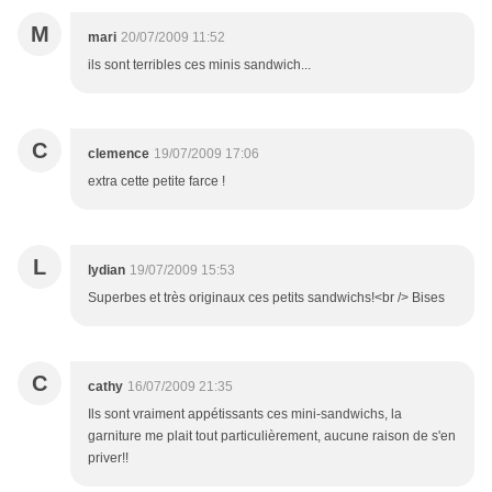
M
mari
20/07/2009 11:52
ils sont terribles ces minis sandwich...
C
clemence
19/07/2009 17:06
extra cette petite farce !
L
lydian
19/07/2009 15:53
Superbes et très originaux ces petits sandwichs!<br /> Bises
C
cathy
16/07/2009 21:35
Ils sont vraiment appétissants ces mini-sandwichs, la
garniture me plait tout particulièrement, aucune raison de s'en
priver!!