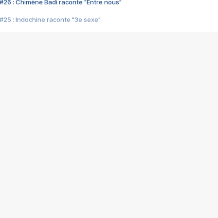
#26 : Chimène Badi raconte "Entre nous"
#25 : Indochine raconte "3e sexe"
#24 : Zaho raconte "C'est chelou"
#23 : Patrick Bruel raconte "Au café des délices"
#22 : Kyo raconte "Le chemin"
#21 : Nolwenn Leroy raconte "Cassé"
#20 : Patrick Hernandez raconte "Born to be alive"
#19 : Lorie raconte "Près de moi"
#18 : Michael Jones raconte "A nos actes manqués" (avec Jean-Jacque
#17 : Khaled raconte "Aïcha"
#16 : Corneille raconte "Parce qu'on vient de loin"
#15 : Indochine raconte "L'aventurier"
14 : Lorie raconte "Sur un air latino"