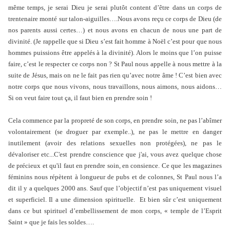
même temps, je serai Dieu je serai plutôt content d’être dans un corps de
trentenaire monté sur talon-aiguilles….Nous avons reçu ce corps de Dieu (de
nos parents aussi certes…) et nous avons en chacun de nous une part de
divinité. (Je rappelle que si Dieu s’est fait homme à Noël c’est pour que nous
hommes puissions être appelés à la divinité). Alors le moins que l’on puisse
faire, c’est le respecter ce corps non ? St Paul nous appelle à nous mettre à la
suite de Jésus, mais on ne le fait pas rien qu’avec notre âme ! C’est bien avec
notre corps que nous vivons, nous travaillons, nous aimons, nous aidons…
Si on veut faire tout ça, il faut bien en prendre soin !
Cela commence par la propreté de son corps, en prendre soin, ne pas l’abîmer
volontairement (se droguer par exemple..), ne pas le mettre en danger
inutilement (avoir des relations sexuelles non protégées), ne pas le
dévaloriser etc...C'est prendre conscience que j'ai, vous avez quelque chose
de précieux et qu'il faut en prendre soin, en consience. Ce que les magazines
féminins nous répètent à longueur de pubs et de colonnes, St Paul nous l’a
dit il y a quelques 2000 ans. Sauf que l’objectif n’est pas uniquement visuel
et superficiel. Il a une dimension spirituelle.
Et bien sûr c’est uniquement
dans ce but spirituel d’embellissement de mon corps, « temple de l’Esprit
Saint » que je fais les soldes….