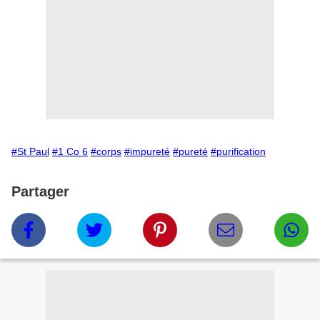
#St Paul
#1 Co 6
#corps
#impureté
#pureté
#purification
Partager