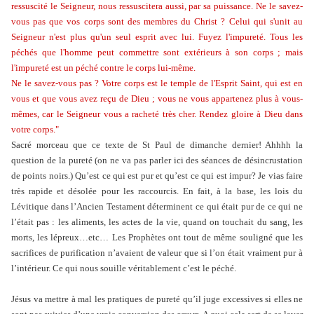
ressuscité le Seigneur, nous ressuscitera aussi, par sa puissance. Ne le savez-
vous pas que vos corps sont des membres du Christ ? Celui qui s'unit au
Seigneur n'est plus qu'un seul esprit avec lui. Fuyez l'impureté. Tous les
péchés que l'homme peut commettre sont extérieurs à son corps ; mais
l'impureté est un péché contre le corps lui-même.
Ne le savez-vous pas ? Votre corps est le temple de l'Esprit Saint, qui est en
vous et que vous avez reçu de Dieu ; vous ne vous appartenez plus à vous-
mêmes, car le Seigneur vous a racheté très cher.
Rendez gloire à Dieu dans
votre corps."
Sacré morceau que ce texte de St Paul de dimanche dernier! Ahhhh la
question de la pureté (on ne va pas parler ici des séances de désincrustation
de points noirs.) Qu’est ce qui est pur et qu’est ce qui est impur? Je vias faire
très rapide et désolée pour les raccourcis. En fait, à la base, les lois du
Lévitique dans l’Ancien Testament déterminent ce qui était pur de ce qui ne
l’était pas : les aliments, les actes de la vie, quand on touchait du sang, les
morts, les lépreux…etc… Les Prophètes ont tout de même souligné que les
sacrifices de purification n’avaient de valeur que si l’on était vraiment pur à
l’intérieur. Ce qui nous souille véritablement c’est le péché.
Jésus va mettre à mal les pratiques de pureté qu’il juge excessives si elles ne