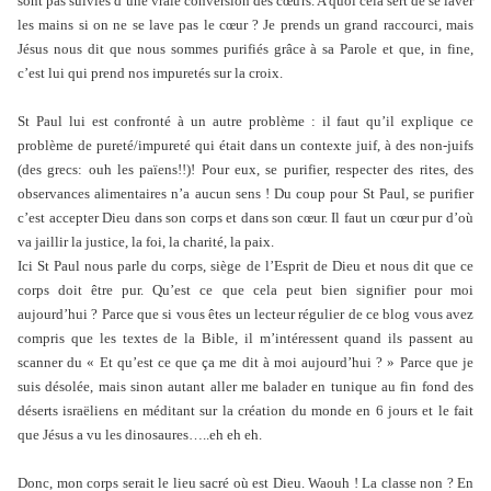
sont pas suivies d’une vraie conversion des cœurs. A quoi cela sert de se laver
les mains si on ne se lave pas le cœur ? Je prends un grand raccourci, mais
Jésus nous dit que nous sommes purifiés grâce à sa Parole et que, in fine,
c’est lui qui prend nos impuretés sur la croix.
St Paul lui est confronté à un autre problème : il faut qu’il explique ce
problème de pureté/impureté qui était dans un contexte juif, à des non-juifs
(des grecs: ouh les païens!!)! Pour eux, se purifier, respecter des rites, des
observances alimentaires n’a aucun sens ! Du coup pour St Paul, se purifier
c’est accepter Dieu dans son corps et dans son cœur. Il faut un cœur pur d’où
va jaillir la justice, la foi, la charité, la paix.
Ici St Paul nous parle du corps, siège de l’Esprit de Dieu et nous dit que ce
corps doit être pur. Qu’est ce que cela peut bien signifier pour moi
aujourd’hui ? Parce que si vous êtes un lecteur régulier de ce blog vous avez
compris que les textes de la Bible, il m’intéressent quand ils passent au
scanner du « Et qu’est ce que ça me dit à moi aujourd’hui ? » Parce que je
suis désolée, mais sinon autant aller me balader en tunique au fin fond des
déserts israëliens en méditant sur la création du monde en 6 jours et le fait
que Jésus a vu les dinosaures…..eh eh eh.
Donc, mon corps serait le lieu sacré où est Dieu. Waouh ! La classe non ? En