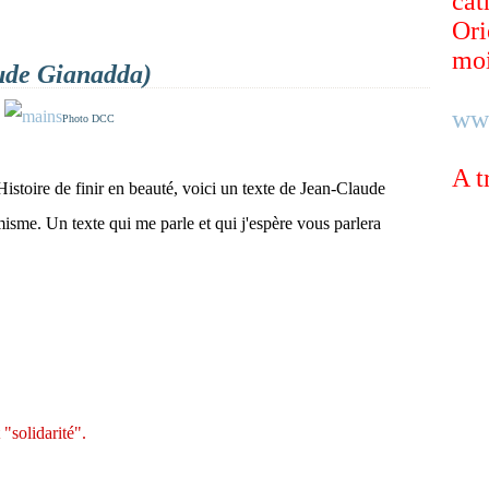
cat
Ori
moi
aude Gianadda)
ww
Photo DCC
A t
istoire de finir en beauté, voici un texte de Jean-Claude
misme. Un texte qui me parle et qui j'espère vous parlera
 "solidarité".