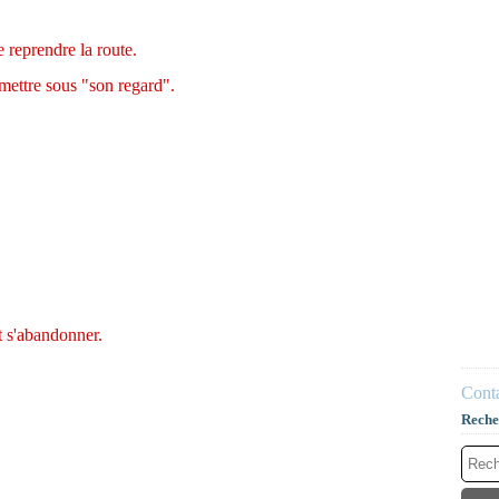
e reprendre la route.
emettre sous "son regard".
t s'abandonner.
Conta
Reche