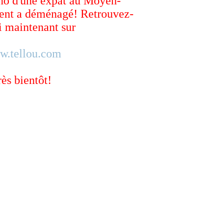
ho d'une expat au Moyen-
ent a déménagé! Retrouvez-
 maintenant sur
w.tellou.com
rès bientôt!