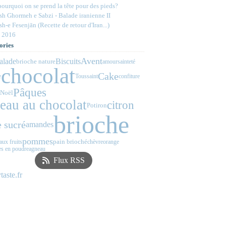
ourquoi on se prend la tête pour des pieds?
h Ghormeh e Sabzi - Balade iranienne II
h-e Fesenjān (Recette de retour d'Iran...)
 2016
ories
Avent
alade
Biscuits
brioche nature
amour
sainteté
chocolat
Cake
e
Toussaint
confiture
Pâques
Noël
teau au chocolat
citron
Potiron
brioche
 sucré
amandes
pommes
pain brioché
aux fruits
chèvre
orange
s en poudre
agneau
Flux RSS