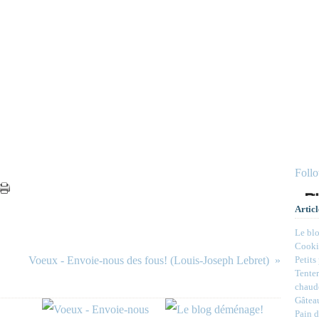
Foll
Articl
Le bl
Cookie
Voeux - Envoie-nous des fous! (Louis-Joseph Lebret)
Petits
Tenter
chaud
Gâteau
Pain d