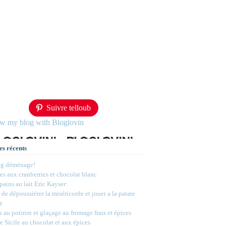
Suivre telloub
ow my blog with Bloglovin
es récents
og déménage!
s aux cranberries et chocolat blanc
 pains au lait Eric Kayser:
 de dépoussiérer la miséricorde et jouer a la patate
e
 au potiron et glaçage au fromage frais et épices
e Sicile au chocolat et aux épices