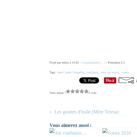
Posté par tellou à 14:02 -
Commentaires [
…
]
- Permalien [
#
]
Tags:
Jean-Claude Gianadda
,
confiance
,
entre tes mains
,
voeux
Vous aimez ?
0 vote
Les gouttes d'huile (Mère Teresa)
Vous aimerez aussi :