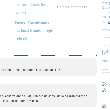
Mais p
Le blog déménage!
Khores
Khores
Voeux
Catég
Voeux - Envoie-nous
s
tarte
des fous! (Louis-Joseph
Carêm
Lebret)
Eglise
gâ
cake
gâteau 
r trop bien,ma maman l'aprécie beaucoup.allez a+
amande
ne excellente année 2009 remplie de santé, de joies, d'amour et de
enfin sur le monde<br /> bisous