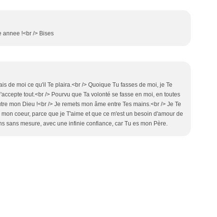
 annee !<br /> Bises
s de moi ce qu'il Te plaira.<br /> Quoique Tu fasses de moi, je Te
 J'accepte tout.<br /> Pourvu que Ta volonté se fasse en moi, en toutes
'autre mon Dieu !<br /> Je remets mon âme entre Tes mains.<br /> Je Te
e mon coeur, parce que je T'aime et que ce m'est un besoin d'amour de
ns sans mesure, avec une infinie confiance, car Tu es mon Père.