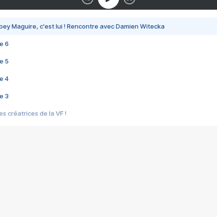
bey Maguire, c'est lui ! Rencontre avec Damien Witecka
e 6
e 5
e 4
e 3
s créatrices de la VF !
e 2
e 1
e Mektoub My Love arrive enfin ! Rencontre avec Shaïn Boumedine et Sal
i : après Toni en famille
elle réalise le bouleversant Dites lui que je l'aime