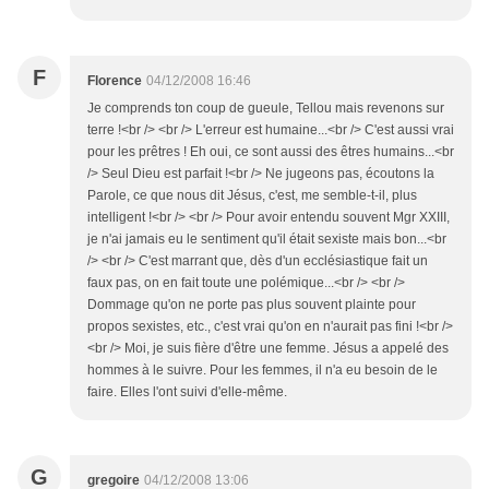
F
Florence
04/12/2008 16:46
Je comprends ton coup de gueule, Tellou mais revenons sur
terre !<br /> <br /> L'erreur est humaine...<br /> C'est aussi vrai
pour les prêtres ! Eh oui, ce sont aussi des êtres humains...<br
/> Seul Dieu est parfait !<br /> Ne jugeons pas, écoutons la
Parole, ce que nous dit Jésus, c'est, me semble-t-il, plus
intelligent !<br /> <br /> Pour avoir entendu souvent Mgr XXIII,
je n'ai jamais eu le sentiment qu'il était sexiste mais bon...<br
/> <br /> C'est marrant que, dès d'un ecclésiastique fait un
faux pas, on en fait toute une polémique...<br /> <br />
Dommage qu'on ne porte pas plus souvent plainte pour
propos sexistes, etc., c'est vrai qu'on en n'aurait pas fini !<br />
<br /> Moi, je suis fière d'être une femme. Jésus a appelé des
hommes à le suivre. Pour les femmes, il n'a eu besoin de le
faire. Elles l'ont suivi d'elle-même.
G
gregoire
04/12/2008 13:06