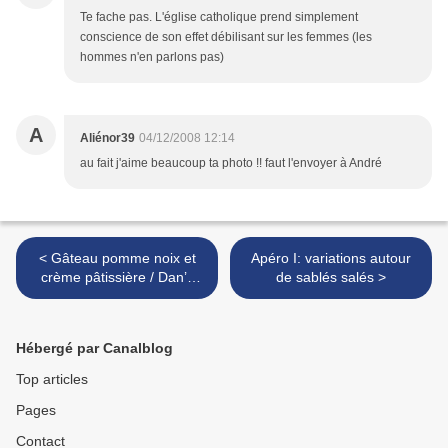
Te fache pas. L'église catholique prend simplement
conscience de son effet débilisant sur les femmes (les
hommes n'en parlons pas)
A
Aliénor39
04/12/2008 12:14
au fait j'aime beaucoup ta photo !! faut l'envoyer à André
< Gâteau pomme noix et
Apéro I: variations autour
crème pâtissière / Dan’s
de sablés salés >
apple, walnut and custard
pudding
Hébergé par Canalblog
Top articles
Pages
Contact