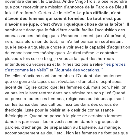
novembre dernier, le Cardinal André Vingt-Trois, a osé répondre
que pour recevoir une mission d'annonce de la Parole de Dieu il
fallait être formé. Certes. Je le cite"
« Le plus difficile, c'est
d'avoir des femmes qui soient formées. Le tout n'est pas
d'avoir une jupe, c'est d'avoir quelque chose dans la tête"
. Il
semblerait donc que le fait d'être couillu facilite l'acquisition des
connaissances théologiques. Personnellement, jusqu'à présent,
rien, mais alors rien du tout, ne m'a fait penser un seul instant
que le sexe ait quelque chose à voir avec la capacité d'acquisition
de connaissances théologiques. Je dirai même le contraire:
plusieurs fois sur ce blog, je vous ai fait part des horreurs
entendues ou vécues ici et là. N'hésitez pas à relire
"les prêtres
c'est comme les Vélib'"
et "
Journée des vocations.."
De telles réactions sont lamentables. D'autant plus honteuses
que ce genre de lapsus est révélateur d'un état d 'esprit sous-
jacent de l'Eglise catholique: les femmes oui, mais bon, hein, on
va pas les laisser rentrer dans nos séminaires non plus! Quand
on pense à toutes ces femmes, religieuses ou laïques qui sont
sur les bancs des facs cathos, inscrites dans des cursus de
théologie, juste pour le plaisir et le désir de connaissance
théologique. Quand on pense à la place de certaines femmes
dans les paroisses, leur investissement dans les groupes de
paroles, d'échange, de préparation au baptême, au mariage,
accompagnement au deuil etc.. Non les femmes ne font pas que