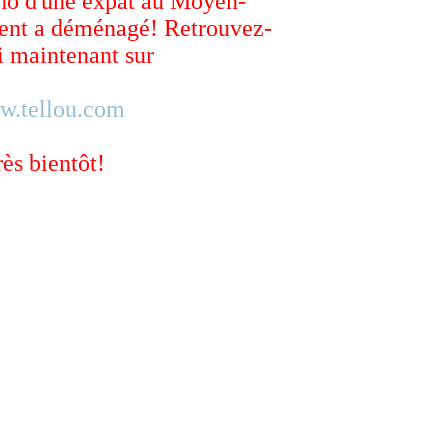
ho d'une expat au Moyen-
ent a déménagé! Retrouvez-
 maintenant sur
w.tellou.com
rès bientôt!