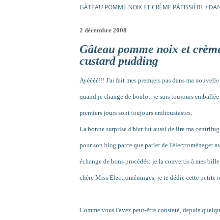
GÂTEAU POMME NOIX ET CRÈME PÂTISSIÈRE / DA
2 décembre 2008
Gâteau pomme noix et crème 
custard pudding
Ayéééé!!! J'ai fait mes premiers pas dans ma nouvelle
quand je change de boulot, je suis toujours emballée 
premiers jours sont toujours enthousiastes.
La bonne surprise d'hier fut aussi de lire ma centrifu
pour son blog parce que parler de l'électroménager ave
échange de bons procédés: je la convertis à mes billets
chère Miss Electroméninges, je te dédie cette petite r
Comme vous l'avez peut-être constaté, depuis quelqu