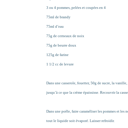
3 ou 4 pommes, pelées et coupées en 4
75ml de brandy
75ml d’eau
75g de cerneaux de noix
75g de beurre doux
125g de farine
1 1/2 cc de levure
Dans une casserole, fouetter, 50g de sucre, la vanille, l
jusqu’à ce que la crème épaississe. Recouvrir la casse
Dans une poêle, faire caraméliser les pommes et les no
tout le liquide soit évaporé.
Laisser refroidir.