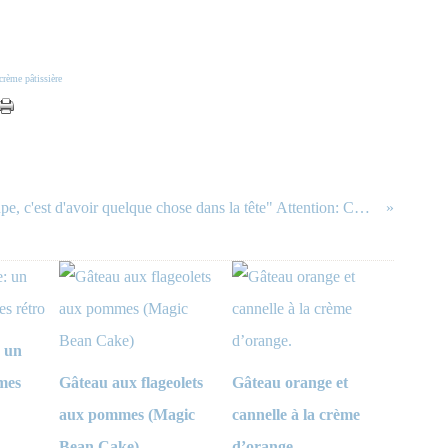
crème pâtissière
"le tout ce n'est pas d'avoir une jupe, c'est d'avoir quelque chose dans la tête" Attention: Coup de gueule
: un
mes
Gâteau aux flageolets
Gâteau orange et
aux pommes (Magic
cannelle à la crème
Bean Cake)
d’orange.