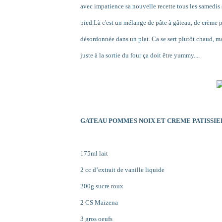
avec impatience sa nouvelle recette tous les samedis 
pied.Là c'est un mélange de pâte à gâteau, de crème 
désordonnée dans un plat. Ca se sert plutôt chaud, mai
juste à la sortie du four ça doit être yummy....
GATEAU POMMES NOIX ET CREME PATISSIER
175ml lait
2 cc d’extrait de
vanille liquide
200g sucre roux
2 CS Maïzena
3 gros oeufs