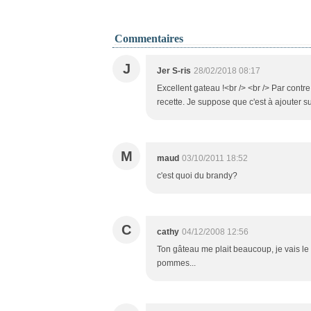
Commentaires
J
Jer S-ris
28/02/2018 08:17
Excellent gateau !<br /> <br /> Par contre
recette. Je suppose que c'est à ajouter 
M
maud
03/10/2011 18:52
c'est quoi du brandy?
C
cathy
04/12/2008 12:56
Ton gâteau me plait beaucoup, je vais le
pommes...