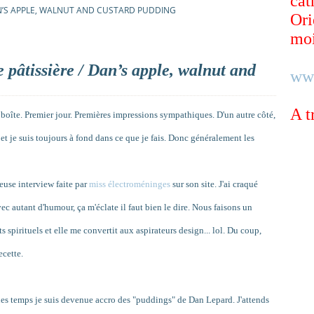
cat
N’S APPLE, WALNUT AND CUSTARD PUDDING
Ori
moi
pâtissière / Dan’s apple, walnut and
ww
A t
 boîte. Premier jour. Premières impressions sympathiques. D'un autre côté,
et je suis toujours à fond dans ce que je fais. Donc généralement les
geuse interview faite par
miss électroméninges
sur son site. J'ai craqué
c autant d'humour, ça m'éclate il faut bien le dire. Nous faisons un
 spirituels et elle me convertit aux aspirateurs design... lol. Du coup,
ecette.
es temps je suis devenue accro des "puddings" de Dan Lepard. J'attends