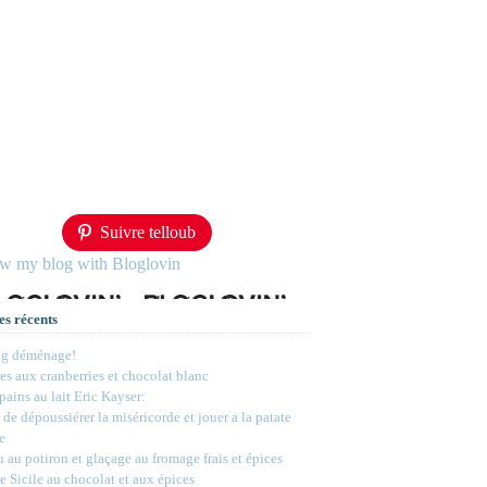
Suivre telloub
ow my blog with Bloglovin
es récents
og déménage!
s aux cranberries et chocolat blanc
 pains au lait Eric Kayser:
 de dépoussiérer la miséricorde et jouer a la patate
e
 au potiron et glaçage au fromage frais et épices
e Sicile au chocolat et aux épices