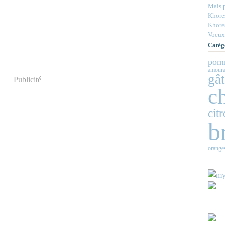
Mais p
Khores
Khores
Voeux
Catég
pom
amour
gâ
Publicité
c
cit
b
orange