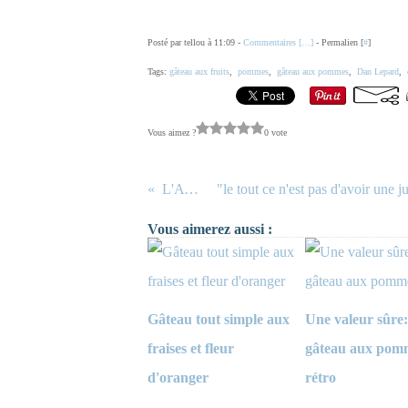
Posté par tellou à 11:09 -
Commentaires [
…
]
- Permalien [
#
]
Tags:
gâteau aux fruits
,
pommes
,
gâteau aux pommes
,
Dan Lepard
,
Vous aimez ?
0 vote
L'Avent
Vous aimerez aussi :
Gâteau tout simple aux
Une valeur sûre
fraises et fleur
gâteau aux pom
d'oranger
rétro