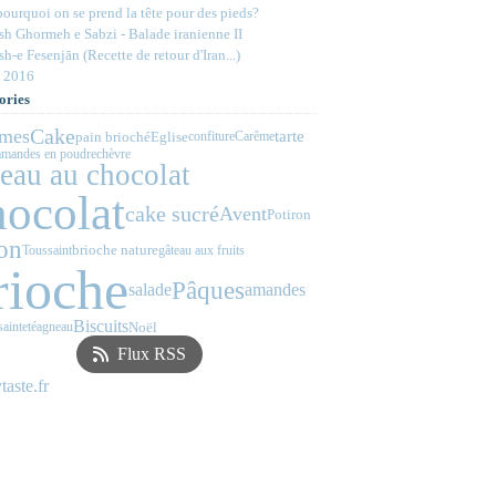
ourquoi on se prend la tête pour des pieds?
h Ghormeh e Sabzi - Balade iranienne II
h-e Fesenjān (Recette de retour d'Iran...)
 2016
ories
Cake
mes
tarte
pain brioché
Eglise
confiture
Carême
amandes en poudre
chèvre
teau au chocolat
hocolat
cake sucré
Avent
Potiron
ron
brioche nature
Toussaint
gâteau aux fruits
rioche
Pâques
salade
amandes
Biscuits
Noël
sainteté
agneau
Flux RSS