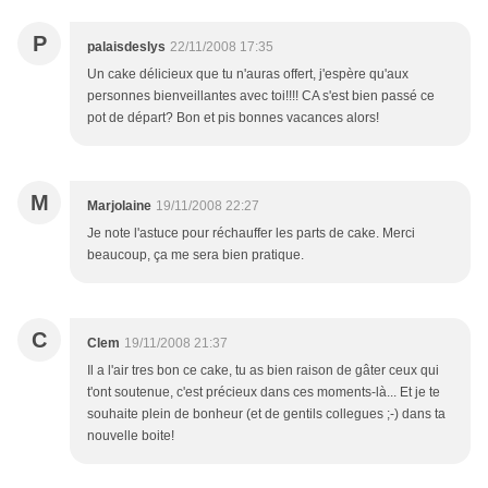
P
palaisdeslys
22/11/2008 17:35
Un cake délicieux que tu n'auras offert, j'espère qu'aux
personnes bienveillantes avec toi!!!! CA s'est bien passé ce
pot de départ? Bon et pis bonnes vacances alors!
M
Marjolaine
19/11/2008 22:27
Je note l'astuce pour réchauffer les parts de cake. Merci
beaucoup, ça me sera bien pratique.
C
Clem
19/11/2008 21:37
Il a l'air tres bon ce cake, tu as bien raison de gâter ceux qui
t'ont soutenue, c'est précieux dans ces moments-là... Et je te
souhaite plein de bonheur (et de gentils collegues ;-) dans ta
nouvelle boite!