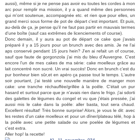
aussi), même si je ne pense pas avoir eu toutes les cordes à mon
arc pour remplir ma mission, il y a quand même des personnes
qui m'ont soutenue, accompagnée etc. et rien que pour elles, un
grand merci sous forme de pot de départ c'est important. Et puis,
au-delà de ça, je pense qu'il ne faut pas partir en mauvais termes
d'une boîte (sauf cas extrêmes de licenciements of course).
Donc demain, il y aura au pot de départ ce cake que j'avais
préparé il y a 15 jours pour un brunch avec des amis. Je ne l'ai
aps conservé pendant 15 jours hein? J'en ai refait un of course,
sauf que faute de gorgonzola j'ai mis du bleu d'Auvergne. C'est
encore l'un de mes cakes de ma série: cake moelleux grâce au
lait concentré non sucré. Un vrai succès! Donc en brunch c'est du
pur bonheur bien sûr,et en apéro ça passe tout le temps. L'autre
soir pourtant, j'ai testé une nouvelle manière de manger mon
cake: une tranche réchauffée/grillée à la poêle. C'était un pur
hasard et surtout parce que je n'avais rien dans le frigo. j'ai sdorti
des galettes de légumes du congel et vu que j'étais pressée, j'ai
aussi mis le cake dans la poêle: aller basta, tout sera chaud.
Excellent résultat! Très bonne surprise! Alors, je vous le dit: avec
les restes d'un cake moelleux et pour un dîner/plateau télé, hop à
la poêle avec une petite salade ou une poelée de légumes et
c'est extra.
Aller hop! la recette!